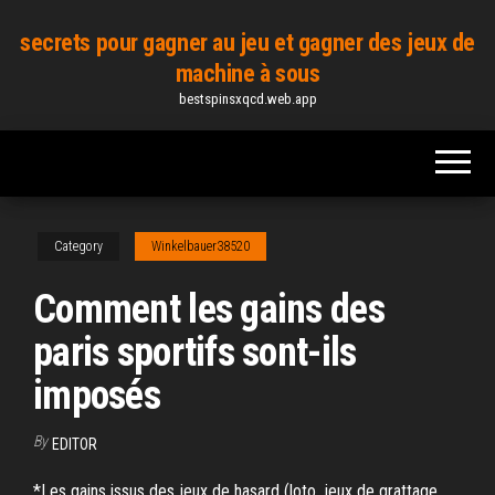
Skip
secrets pour gagner au jeu et gagner des jeux de
to
machine à sous
the
bestspinsxqcd.web.app
content
Category
Winkelbauer38520
Comment les gains des
paris sportifs sont-ils
imposés
By
EDITOR
*Les gains issus des jeux de hasard (loto, jeux de grattage,