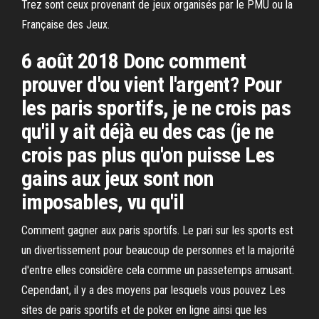
Trez sont ceux provenant de jeux organisés par le PMU ou la
Française des Jeux.
6 août 2018 Donc comment
prouver d'ou vient l'argent? Pour
les paris sportifs, je ne crois pas
qu'il y ait déjà eu des cas (je ne
crois pas plus qu'on puisse Les
gains aux jeux sont non
imposables, vu qu'il
Comment gagner aux paris sportifs. Le pari sur les sports est
un divertissement pour beaucoup de personnes et la majorité
d'entre elles considère cela comme un passetemps amusant.
Cependant, il y a des moyens par lesquels vous pouvez Les
sites de paris sportifs et de poker en ligne ainsi que les