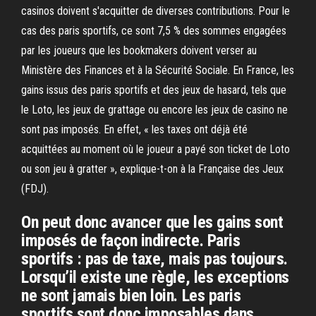
casinos doivent s'acquitter de diverses contributions. Pour le
cas des paris sportifs, ce sont 7,5 % des sommes engagées
par les joueurs que les bookmakers doivent verser au
Ministère des Finances et à la Sécurité Sociale. En France, les
gains issus des paris sportifs et des jeux de hasard, tels que
le Loto, les jeux de grattage ou encore les jeux de casino ne
sont pas imposés. En effet, « les taxes ont déjà été
acquittées au moment où le joueur a payé son ticket de Loto
ou son jeu à gratter », explique-t-on à la Française des Jeux
(FDJ).
On peut donc avancer que les gains sont
imposés de façon indirecte. Paris
sportifs : pas de taxe, mais pas toujours.
Lorsqu’il existe une règle, les exceptions
ne sont jamais bien loin. Les paris
sportifs sont donc imposables dans