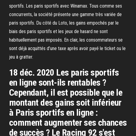
sportifs. Les paris sportifs avec Winamax. Tous comme ses
concurrents, la société présente une gamme très variée de
paris sportifs. Du côté du Loto, les gains empochés par le
biais des paris sportifs et les jeux de hasard ne sont
habituellement pas imposés. En clair, les consommateurs se
sont déjà acquittés d’une taxe après avoir payé le ticket ou le
jeu à gratter.
18 déc. 2020 Les paris sportifs
en ligne sont-ils rentables ?
Cependant, il est possible que le
montant des gains soit inférieur
à Paris sportifs en ligne :
comment augmenter ses chances
de succès ? Le Racing 92 s'est