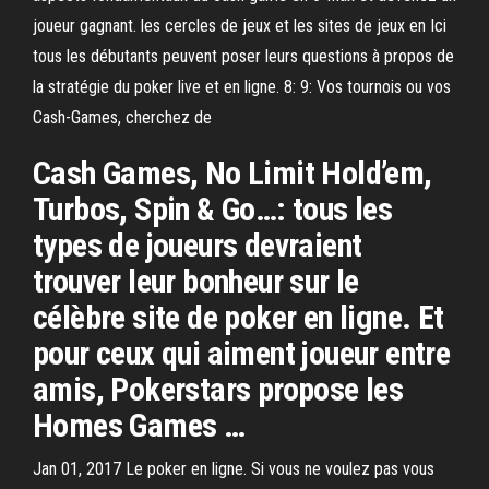
joueur gagnant. les cercles de jeux et les sites de jeux en Ici
tous les débutants peuvent poser leurs questions à propos de
la stratégie du poker live et en ligne. 8: 9: Vos tournois ou vos
Cash-Games, cherchez de
Cash Games, No Limit Hold’em,
Turbos, Spin & Go…: tous les
types de joueurs devraient
trouver leur bonheur sur le
célèbre site de poker en ligne. Et
pour ceux qui aiment joueur entre
amis, Pokerstars propose les
Homes Games …
Jan 01, 2017 Le poker en ligne. Si vous ne voulez pas vous