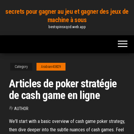
Skip
secrets pour gagner au jeu et gagner des jeux de
to
machine à sous
the
bestspinsxqcd.web.app
content
Category
Arabian40829
Articles de poker stratégie
de cash game en ligne
By
AUTHOR
We'll start with a basic overview of cash game poker strategy,
then dive deeper into the subtle nuances of cash games. Feel