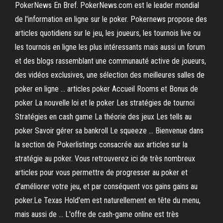
PokerNews En Bref. PokerNews.com est le leader mondial
de l'information en ligne sur le poker. Pokernews propose des
articles quotidiens sur le jeu, les joueurs, les tournois live ou
les tournois en ligne les plus intéressants mais aussi un forum
et des blogs rassemblant une communauté active de joueurs,
des vidéos exclusives, une sélection des meilleures salles de
poker en ligne … articles poker Accueil Rooms et Bonus de
poker La nouvelle loi et le poker Les stratégies de tournoi
Stratégies en cash game La théorie des jeux Les tells au
poker Savoir gérer sa bankroll Le squeeze … Bienvenue dans
la section de Pokerlistings consacrée aux articles sur la
stratégie au poker. Vous retrouverez ici de très nombreux
articles pour vous permettre de progresser au poker et
d'améliorer votre jeu, et par conséquent vos gains gains au
poker.Le Texas Hold'em est naturellement en tête du menu,
mais aussi de … L'offre de cash-game online est très