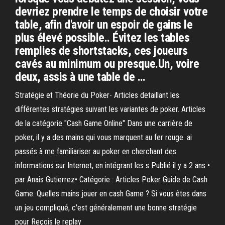
devriez prendre le temps de choisir votre
table, afin d'avoir un espoir de gains le
plus élevé possible.. Évitez les tables
remplies de shortstacks, ces joueurs
cavés au minimum ou presque.Un, voire
deux, assis à une table de …
Stratégie et Théorie du Poker- Articles detaillant les
différentes stratégies suivant les variantes de poker. Articles
de la catégorie "Cash Game Online" Dans une carrière de
poker, il y a des mains qui vous marquent au fer rouge. ai
passés à me familiariser au poker en cherchant des
informations sur Internet, en intégrant les s Publié il y a 2 ans •
par Anais Gutierrez• Catégorie : Articles Poker Guide de Cash
Game: Quelles mains jouer en cash Game ? Si vous êtes dans
un jeu compliqué, c'est généralement une bonne stratégie
pour Reçois le replay