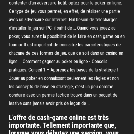
contenter d’un adversaire fictif, optez pour le poker en ligne.
Ce type de jeu vous permet, en effet, de réaliser une partie
avec un adversaire sur Internet. Nul besoin de télécharger,
d’installer le jeu sur PC, il suffit de … Quand vous jouez au
poker, vous aurez la possibilité de le faire en cash game ou en
tournoi. Il est important de connaitre les caractéristiques de
chacune de ces formes de jeu, que ce soit dans un casino en
ligne … Comment gagner au poker en ligne - Conseils
pratiques. Conseil 1 – Apprenez les bases de la stratégie !
Jouer au poker en connaissant seulement les règles et non
les concepts de base en stratégie, c’est un peu comme
conduire avec un permis factice trouvé dans un paquet de
lessive sans jamais avoir pris de leçon de …
L'offre de cash-game online est très
importante. Tellement importante que,
lorsque vous débutez une session, vous